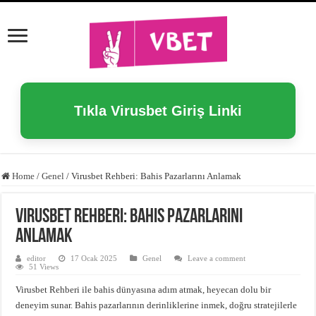
Tıkla Virusbet Giriş Linki
Home
/
Genel
/
Virusbet Rehberi: Bahis Pazarlarını Anlamak
Virusbet Rehberi: Bahis Pazarlarını
Anlamak
editor
17 Ocak 2025
Genel
Leave a comment
51 Views
Virusbet Rehberi ile bahis dünyasına adım atmak, heyecan dolu bir
deneyim sunar. Bahis pazarlarının derinliklerine inmek, doğru stratejilerle