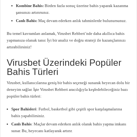
Kombine Bahis:
Birden fazla sonuç üzerine bahis yaparak kazanma
şansınızı artırırsınız.
Canlı Bahis:
Maç devam ederken anlık tahminlerde bulunursunuz.
Bu temel kavramları anlamak, Virusbet Rehberi’nde daha akıllıca bahis
yapmanıza olanak tanır. İyi bir analiz ve doğru strateji ile kazançlarınızı
artırabilirsiniz!
Virusbet Üzerindeki Popüler
Bahis Türleri
Virusbet, kullanıcılarına geniş bir bahis seçeneği sunarak heyecan dolu bir
deneyim sağlar. İşte Virusbet Rehberi aracılığıyla keşfedebileceğiniz bazı
popüler bahis türleri:
Spor Bahisleri
: Futbol, basketbol gibi çeşitli spor karşılaşmalarına
bahis yapabilirsiniz.
Canlı Bahis
: Maçlar devam ederken anlık olarak bahis yapma imkanı
sunar. Bu, heyecanı katlayarak artırır.