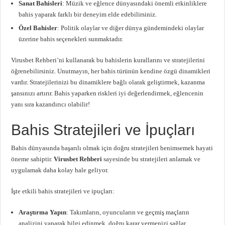
Sanat Bahisleri
: Müzik ve eğlence dünyasındaki önemli etkinliklere
bahis yaparak farklı bir deneyim elde edebilirsiniz.
Özel Bahisler
: Politik olaylar ve diğer dünya gündemindeki olaylar
üzerine bahis seçenekleri sunmaktadır.
Virusbet Rehberi’ni kullanarak bu bahislerin kurallarını ve stratejilerini
öğrenebilirsiniz. Unutmayın, her bahis türünün kendine özgü dinamikleri
vardır. Stratejilerinizi bu dinamiklere bağlı olarak geliştirmek, kazanma
şansınızı artırır. Bahis yaparken riskleri iyi değerlendirmek, eğlencenin
yanı sıra kazandırıcı olabilir!
Bahis Stratejileri ve İpuçları
Bahis dünyasında başarılı olmak için doğru stratejileri benimsemek hayati
öneme sahiptir.
Virusbet Rehberi
sayesinde bu stratejileri anlamak ve
uygulamak daha kolay hale geliyor.
İşte etkili bahis stratejileri ve ipuçları:
Araştırma Yapın
: Takımların, oyuncuların ve geçmiş maçların
analizini yaparak bilgi edinmek, doğru karar vermenizi sağlar.