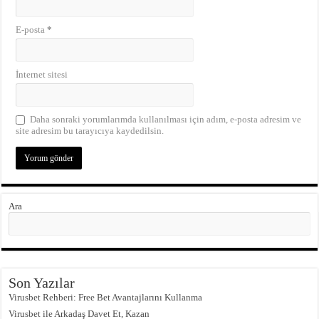
E-posta
*
İnternet sitesi
Daha sonraki yorumlarımda kullanılması için adım, e-posta adresim ve
site adresim bu tarayıcıya kaydedilsin.
Ara
Son Yazılar
Virusbet Rehberi: Free Bet Avantajlarını Kullanma
Virusbet ile Arkadaş Davet Et, Kazan