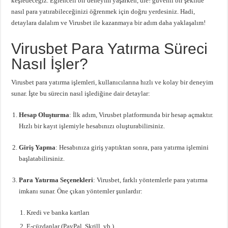
keşfedeceğiz. Eğlenceli bir deneyim yaşarken, die! güvenli bir şekilde
nasıl para yatırabileceğinizi öğrenmek için doğru yerdesiniz. Hadi,
detaylara dalalım ve Virusbet ile kazanmaya bir adım daha yaklaşalım!
Virusbet Para Yatırma Süreci
Nasıl İşler?
Virusbet para yatırma işlemleri, kullanıcılarına hızlı ve kolay bir deneyim
sunar. İşte bu sürecin nasıl işlediğine dair detaylar:
Hesap Oluşturma
: İlk adım, Virusbet platformunda bir hesap açmaktır.
Hızlı bir kayıt işlemiyle hesabınızı oluşturabilirsiniz.
Giriş Yapma
: Hesabınıza giriş yaptıktan sonra, para yatırma işlemini
başlatabilirsiniz.
Para Yatırma Seçenekleri
: Virusbet, farklı yöntemlerle para yatırma
imkanı sunar. Öne çıkan yöntemler şunlardır:
Kredi ve banka kartları
E-cüzdanlar (PayPal, Skrill, vb.)