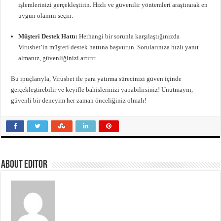
işlemlerinizi gerçekleştirin. Hızlı ve güvenilir yöntemleri araştırarak en
uygun olanını seçin.
Müşteri Destek Hattı:
Herhangi bir sorunla karşılaştığınızda
Virusbet’in müşteri destek hattına başvurun. Sorularınıza hızlı yanıt
almanız, güvenliğinizi artırır.
Bu ipuçlarıyla, Virusbet ile para yatırma sürecinizi güven içinde
gerçekleştirebilir ve keyifle bahislerinizi yapabilirsiniz! Unutmayın,
güvenli bir deneyim her zaman önceliğiniz olmalı!
About editor