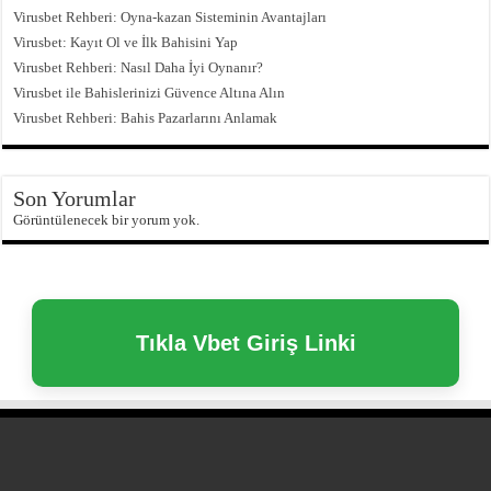
Virusbet Rehberi: Oyna-kazan Sisteminin Avantajları
Virusbet: Kayıt Ol ve İlk Bahisini Yap
Virusbet Rehberi: Nasıl Daha İyi Oynanır?
Virusbet ile Bahislerinizi Güvence Altına Alın
Virusbet Rehberi: Bahis Pazarlarını Anlamak
Son Yorumlar
Görüntülenecek bir yorum yok.
Tıkla Vbet Giriş Linki