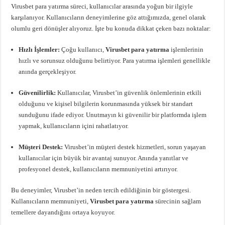
Virusbet para yatırma süreci, kullanıcılar arasında yoğun bir ilgiyle
karşılanıyor. Kullanıcıların deneyimlerine göz attığımızda, genel olarak
olumlu geri dönüşler alıyoruz. İşte bu konuda dikkat çeken bazı noktalar:
Hızlı İşlemler:
Çoğu kullanıcı,
Virusbet para yatırma
işlemlerinin
hızlı ve sorunsuz olduğunu belirtiyor. Para yatırma işlemleri genellikle
anında gerçekleşiyor.
Güvenilirlik:
Kullanıcılar, Virusbet’in güvenlik önlemlerinin etkili
olduğunu ve kişisel bilgilerin korunmasında yüksek bir standart
sunduğunu ifade ediyor. Unutmayın ki güvenilir bir platformda işlem
yapmak, kullanıcıların içini rahatlatıyor.
Müşteri Destek:
Virusbet’in müşteri destek hizmetleri, sorun yaşayan
kullanıcılar için büyük bir avantaj sunuyor. Anında yanıtlar ve
profesyonel destek, kullanıcıların memnuniyetini artırıyor.
Bu deneyimler, Virusbet’in neden tercih edildiğinin bir göstergesi.
Kullanıcıların memnuniyeti,
Virusbet para yatırma
sürecinin sağlam
temellere dayandığını ortaya koyuyor.