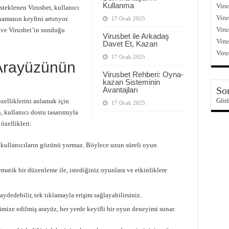
Kullanma
Viru
esteklenen Virusbet, kullanıcı
Viru
amanın keyfini artırıyor.
17 Ocak 2025
Viru
 ve Virusbet’in sunduğu
Virusbet ile Arkadaş
Viru
Davet Et, Kazan
Viru
17 Ocak 2025
 Arayüzünün
Virusbet Rehberi: Oyna-
kazan Sisteminin
Avantajları
So
Görü
zelliklerini anlamak için
17 Ocak 2025
, kullanıcı dostu tasarımıyla
özellikleri:
, kullanıcıların gözünü yormaz. Böylece uzun süreli oyun
ematik bir düzenleme ile, istediğiniz oyunlara ve etkinliklere
aydedebilir, tek tıklamayla erişim sağlayabilirsiniz.
ptimize edilmiş arayüz, her yerde keyifli bir oyun deneyimi sunar.