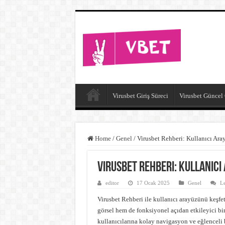
Virusbet Giriş Süreci
Virusbet Güncel 
Home
/
Genel
/
Virusbet Rehberi: Kullanıcı Ar
Virusbet Rehberi: Kullanıcı
editor
17 Ocak 2025
Genel
L
Virusbet Rehberi ile kullanıcı arayüzünü keşf
görsel hem de fonksiyonel açıdan etkileyici bi
kullanıcılarına kolay navigasyon ve eğlenceli 