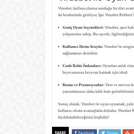
Virusbet, kullanıcılarına sunduğu bir dizi avant
da beraberinde getiriyor. İşte Virusbet Rehberi
Geniş Oyun Seçenekleri:
Virusbet, spor bahi
yelpazesine sahip. Bu sayede, ilgilendiğini
Kullanıcı Dostu Arayüz:
Virusbet’in sezgis
sağlamanızı destekler.
Canlı Bahis İmkanları:
Oyunları anlık olara
heyecanınıza heyecan katmak için ideal.
Bonus ve Promosyonlar:
Yeni ve mevcut kul
yatırımlarınızı daha kârlı hale getirebilirsini
Sonuç olarak, Virusbet ile oyun oynamak, yal
kullanıcı dostu avantajlarla doludur. Virusbet 
faydalanabileceğinizi keşfedin!
Facebook
Twitter
S
Share