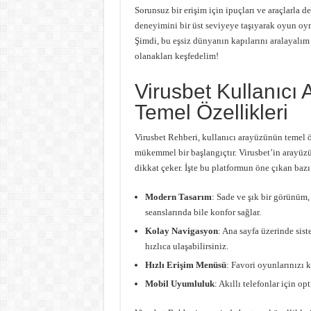
Sorunsuz bir erişim için ipuçları ve araçlarla d
deneyimini bir üst seviyeye taşıyarak oyun oyn
Şimdi, bu eşsiz dünyanın kapılarını aralayalım
olanakları keşfedelim!
Virusbet Kullanıcı
Temel Özellikleri
Virusbet Rehberi, kullanıcı arayüzünün temel ö
mükemmel bir başlangıçtır. Virusbet’in arayüzü
dikkat çeker. İşte bu platformun öne çıkan bazı 
Modern Tasarım
: Sade ve şık bir görünüm
seanslarında bile konfor sağlar.
Kolay Navigasyon
: Ana sayfa üzerinde sist
hızlıca ulaşabilirsiniz.
Hızlı Erişim Menüsü
: Favori oyunlarınızı k
Mobil Uyumluluk
: Akıllı telefonlar için o