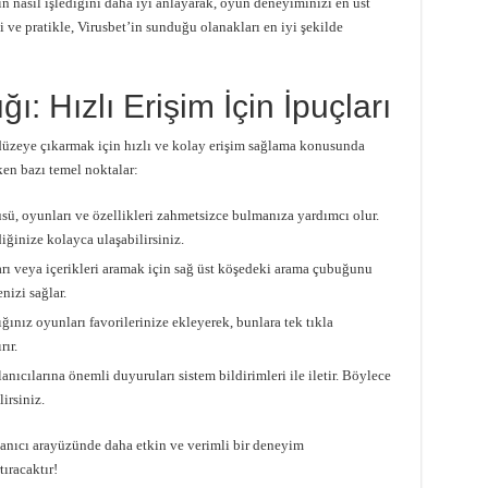
n nasıl işlediğini daha iyi anlayarak, oyun deneyiminizi en üst
 ve pratikle, Virusbet’in sunduğu olanakları en iyi şekilde
ı: Hızlı Erişim İçin İpuçları
 düzeye çıkarmak için hızlı ve kolay erişim sağlama konusunda
ken bazı temel noktalar:
ü, oyunları ve özellikleri zahmetsizce bulmanıza yardımcı olur.
iğinize kolayca ulaşabilirsiniz.
rı veya içerikleri aramak için sağ üst köşedeki arama çubuğunu
nizi sağlar.
ınız oyunları favorilerinize ekleyerek, bunlara tek tıkla
rır.
anıcılarına önemli duyuruları sistem bildirimleri ile iletir. Böylece
irsiniz.
lanıcı arayüzünde daha etkin ve verimli bir deneyim
tıracaktır!