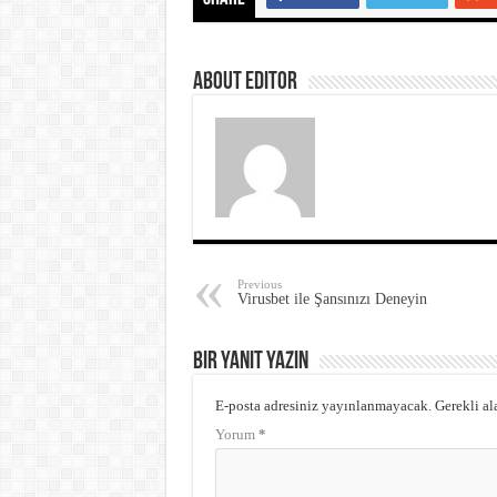
About editor
Previous
Virusbet ile Şansınızı Deneyin
Bir yanıt yazın
E-posta adresiniz yayınlanmayacak.
Gerekli al
Yorum
*