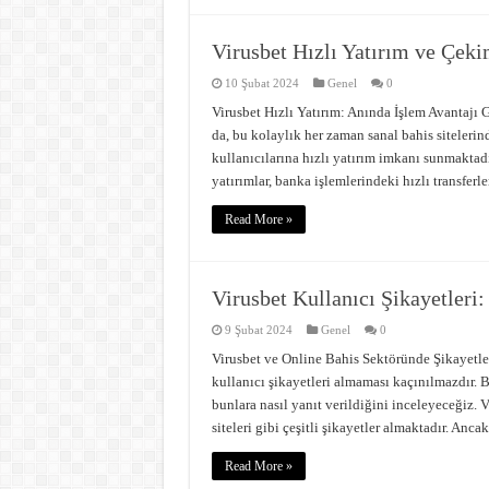
Virusbet Hızlı Yatırım ve Çeki
10 Şubat 2024
Genel
0
Virusbet Hızlı Yatırım: Anında İşlem Avantajı
da, bu kolaylık her zaman sanal bahis sitelerin
kullanıcılarına hızlı yatırım imkanı sunmaktad
yatırımlar, banka işlemlerindeki hızlı transfer
Read More »
Virusbet Kullanıcı Şikayetleri:
9 Şubat 2024
Genel
0
Virusbet ve Online Bahis Sektöründe Şikayetler
kullanıcı şikayetleri almaması kaçınılmazdır. B
bunlara nasıl yanıt verildiğini inceleyeceğiz. 
siteleri gibi çeşitli şikayetler almaktadır. Anca
Read More »