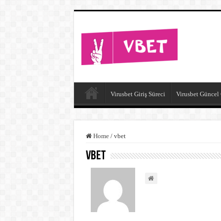
Virusbet Giriş Süreci
Virusbet Güncel 
Home
/
vbet
vbet