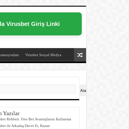
la Virusbet Giriş Linki
romosyonları
Virusbet Sosyal Medya
Ara
 Yazılar
sbet Rehberi: Free Bet Avantajlarını Kullanma
sbet ile Arkadaş Davet Et, Kazan