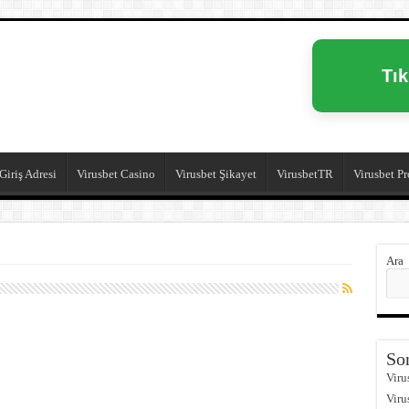
Tık
Giriş Adresi
Virusbet Casino
Virusbet Şikayet
VirusbetTR
Virusbet P
Ara
Son
Viru
Viru