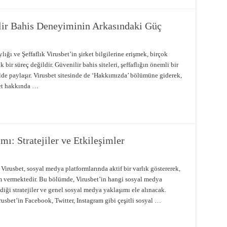
ilir Bahis Deneyiminin Arkasındaki Güç
ığı ve Şeffaflık Virusbet’in şirket bilgilerine erişmek, birçok
ir süreç değildir. Güvenilir bahis siteleri, şeffaflığın önemli bir
kilde paylaşır. Virusbet sitesinde de ‘Hakkımızda’ bölümüne giderek,
ket hakkında …
ı: Stratejiler ve Etkileşimler
irusbet, sosyal medya platformlarında aktif bir varlık göstererek,
m vermektedir. Bu bölümde, Virusbet’in hangi sosyal medya
diği stratejiler ve genel sosyal medya yaklaşımı ele alınacak.
usbet’in Facebook, Twitter, Instagram gibi çeşitli sosyal …