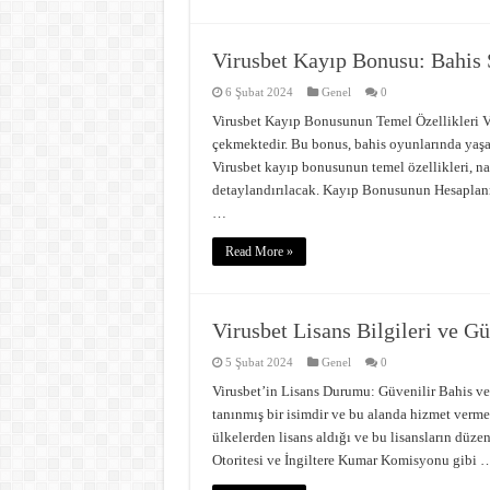
Virusbet Kayıp Bonusu: Bahis Se
6 Şubat 2024
Genel
0
Virusbet Kayıp Bonusunun Temel Özellikleri Vi
çekmektedir. Bu bonus, bahis oyunlarında yaşa
Virusbet kayıp bonusunun temel özellikleri, nas
detaylandırılacak. Kayıp Bonusunun Hesaplanm
…
Read More »
Virusbet Lisans Bilgileri ve Gü
5 Şubat 2024
Genel
0
Virusbet’in Lisans Durumu: Güvenilir Bahis v
tanınmış bir isimdir ve bu alanda hizmet vermek
ülkelerden lisans aldığı ve bu lisansların düze
Otoritesi ve İngiltere Kumar Komisyonu gibi 