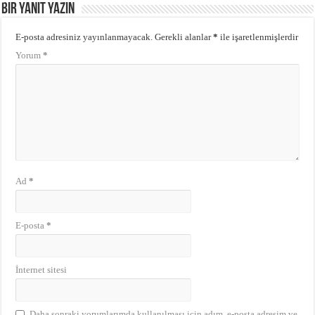
Bir yanıt yazın
E-posta adresiniz yayınlanmayacak.
Gerekli alanlar
*
ile işaretlenmişlerdir
Yorum
*
Ad
*
E-posta
*
İnternet sitesi
Daha sonraki yorumlarımda kullanılması için adım, e-posta adresim ve