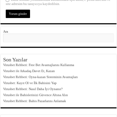
site adresim bu tarayıcıya kaydedilsin.
Ara
Son Yazılar
Virusbet Rehberi: Free Bet Avantajlarını Kullanma
Virusbet ile Arkadaş Davet Et, Kazan
Virusbet Rehberi: Oyna-kazan Sisteminin Avantajları
Virusbet: Kayıt Ol ve İlk Bahisini Yap
Virusbet Rehberi: Nasıl Daha İyi Oynanır?
Virusbet ile Bahislerinizi Güvence Altına Alın
Virusbet Rehberi: Bahis Pazarlarını Anlamak