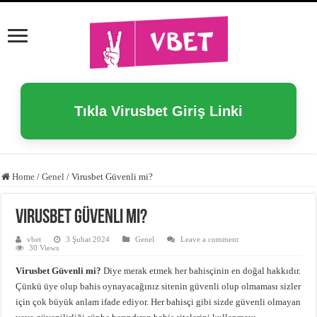
Tıkla Virusbet Giriş Linki
Home
/
Genel
/
Virusbet Güvenli mi?
Virusbet Güvenli mi?
vbet
3 Şubat 2024
Genel
Leave a comment
30 Views
Virusbet Güvenli mi?
Diye merak etmek her bahisçinin en doğal hakkıdır.
Çünkü üye olup bahis oynayacağınız sitenin güvenli olup olmaması sizler
için çok büyük anlam ifade ediyor. Her bahisçi gibi sizde güvenli olmayan