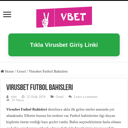
Tıkla Virusbet Giriş Linki
Home
/
Genel
/
Virusbet Futbol Bahisleri
Virusbet Futbol Bahisleri
vbet
22 Ocak 2024
Genel
Leave a comment
33 Views
Virusbet Futbol Bahisleri
denilince akla ilk gelen siteler arasında yer
almaktadır. Elbette bunun bir nedeni var. Futbol bahislerine ilgi duyan
kişilerin önem verdiği bazı şeyler vardır. Bahis seçeneklerinin fazla olması