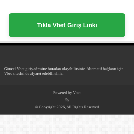
Tıkla Vbet Giriş Linki
Güncel
Vbet
giriş adresine buradan ulaşabilirsiniz. Alternatif bağlantı için
Vbet
sitesini de ziyaret edebilirsiniz.
Powered by
Vbet
© Copyright 2026, All Rights Reserved