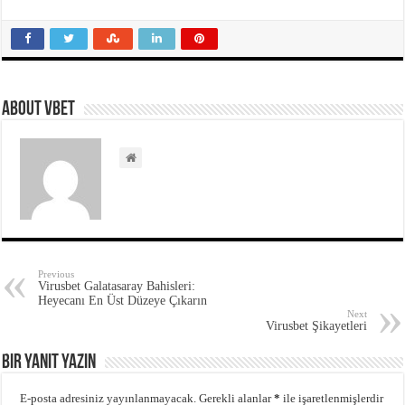
About vbet
Previous
Virusbet Galatasaray Bahisleri:
Heyecanı En Üst Düzeye Çıkarın
Next
Virusbet Şikayetleri
Bir yanıt yazın
E-posta adresiniz yayınlanmayacak.
Gerekli alanlar
*
ile işaretlenmişlerdir