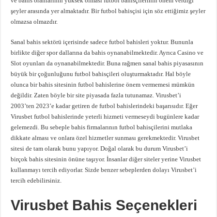
ve bahis oranlarının yüksek olması futbol bahisçilerinin önem verdiği
şeyler arasında yer almaktadır. Bir futbol bahisçisi için söz ettiğimiz şeyler
olmazsa olmazdır.
Sanal bahis sektörü içerisinde sadece futbol bahisleri yoktur. Bununla
birlikte diğer spor dallarına da bahis oynanabilmektedir. Ayrıca Casino ve
Slot oyunları da oynanabilmektedir. Buna rağmen sanal bahis piyasasının
büyük bir çoğunluğunu futbol bahisçileri oluşturmaktadır. Hal böyle
olunca bir bahis sitesinin futbol bahislerine önem vermemesi mümkün
değildir. Zaten böyle bir site piyasada fazla tutunamaz. Virusbet’i
2003’ten 2023’e kadar getiren de futbol bahislerindeki başarısıdır. Eğer
Virusbet futbol bahislerinde yeterli hizmeti vermeseydi bugünlere kadar
gelemezdi. Bu sebeple bahis firmalarının futbol bahisçilerini mutlaka
dikkate alması ve onlara özel hizmetler sunması gerekmektedir. Virusbet
sitesi de tam olarak bunu yapıyor. Doğal olarak bu durum Virusbet’i
birçok bahis sitesinin önüne taşıyor. İnsanlar diğer siteler yerine Virusbet
kullanmayı tercih ediyorlar. Sizde benzer sebeplerden dolayı Virusbet’i
tercih edebilirsiniz.
Virusbet Bahis Seçenekleri