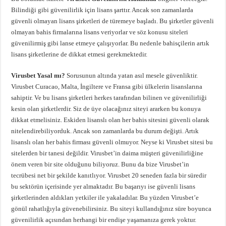
Bilindiği gibi güvenilirlik için lisans şarttır. Ancak son zamanlarda
güvenli olmayan lisans şirketleri de türemeye başladı. Bu şirketler güvenli
olmayan bahis firmalarına lisans veriyorlar ve söz konusu siteleri
güvenilirmiş gibi lanse etmeye çalışıyorlar. Bu nedenle bahisçilerin artık
lisans şirketlerine de dikkat etmesi gerekmektedir.
Virusbet Yasal mı?
Sorusunun altında yatan asıl mesele güvenliktir.
Virusbet Curacao, Malta, İngiltere ve Fransa gibi ülkelerin lisanslarına
sahiptir. Ve bu lisans şirketleri herkes tarafından bilinen ve güvenilirliği
kesin olan şirketlerdir. Siz de üye olacağınız siteyi ararken bu konuya
dikkat etmelisiniz. Eskiden lisanslı olan her bahis sitesini güvenli olarak
nitelendirebiliyorduk. Ancak son zamanlarda bu durum değişti. Artık
lisanslı olan her bahis firması güvenli olmuyor. Neyse ki Virusbet sitesi bu
sitelerden bir tanesi değildir. Virusbet’in daima müşteri güvenilirliğine
önem veren bir site olduğunu biliyoruz. Bunu da bize Virusbet’in
tecrübesi net bir şekilde kanıtlıyor. Virusbet 20 seneden fazla bir süredir
bu sektörün içerisinde yer almaktadır. Bu başarıyı ise güvenli lisans
şirketlerinden aldıkları yetkiler ile yakaladılar. Bu yüzden Virusbet’e
gönül rahatlığıyla güvenebilirsiniz. Bu siteyi kullandığınız süre boyunca
güvenilirlik açısından herhangi bir endişe yaşamanıza gerek yoktur.