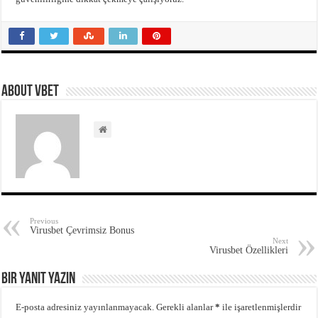
About vbet
Previous
Virusbet Çevrimsiz Bonus
Next
Virusbet Özellikleri
Bir yanıt yazın
E-posta adresiniz yayınlanmayacak.
Gerekli alanlar
*
ile işaretlenmişlerdir