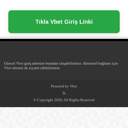
Tıkla Vbet Giriş Linki
Güncel
Vbet
giriş adresine buradan ulaşabilirsiniz. Alternatif bağlantı için
Vbet
sitesini de ziyaret edebilirsiniz.
Powered by
Vbet
© Copyright 2026, All Rights Reserved