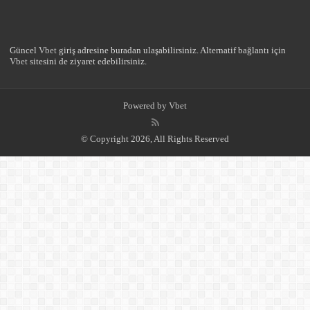
Güncel
Vbet
giriş adresine buradan ulaşabilirsiniz. Alternatif bağlantı için
Vbet
sitesini de ziyaret edebilirsiniz.
Powered by
Vbet
© Copyright 2026, All Rights Reserved