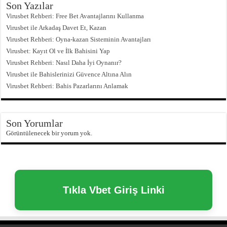
Son Yazılar
Virusbet Rehberi: Free Bet Avantajlarını Kullanma
Virusbet ile Arkadaş Davet Et, Kazan
Virusbet Rehberi: Oyna-kazan Sisteminin Avantajları
Virusbet: Kayıt Ol ve İlk Bahisini Yap
Virusbet Rehberi: Nasıl Daha İyi Oynanır?
Virusbet ile Bahislerinizi Güvence Altına Alın
Virusbet Rehberi: Bahis Pazarlarını Anlamak
Son Yorumlar
Görüntülenecek bir yorum yok.
Tıkla Vbet Giriş Linki