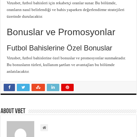
Virusbet, futbol bahisleri için rekabetçi oranlar sunar. Bu bölümde,
oranların nasıl belirlendiği ve bahis yaparken değerlendirme stratejileri
üzerinde durulacaktır.
Bonuslar ve Promosyonlar
Futbol Bahislerine Özel Bonuslar
Virusbet, futbol bahislerine özel bonuslar ve promosyonlar sunmaktadır.
Bu bonusların türleri, kullanım şartları ve avantajları bu bölümde
anlatılacaktır.
About vbet