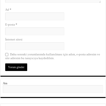
Ad
*
E-posta
*
İnternet sitesi
Daha sonraki yorumlarımda kullanılması için adım, e-posta adresim ve
site adresim bu tarayıcıya kaydedilsin.
Ara